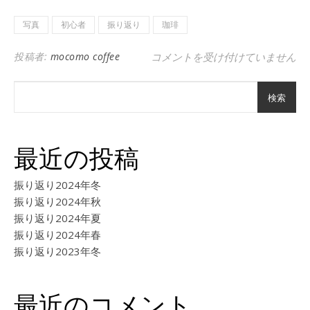
写真
初心者
振り返り
珈琲
手探りで投稿する日々 は
投稿者:
mocomo coffee
コメントを受け付けていません
検索
最近の投稿
振り返り2024年冬
振り返り2024年秋
振り返り2024年夏
振り返り2024年春
振り返り2023年冬
最近のコメント