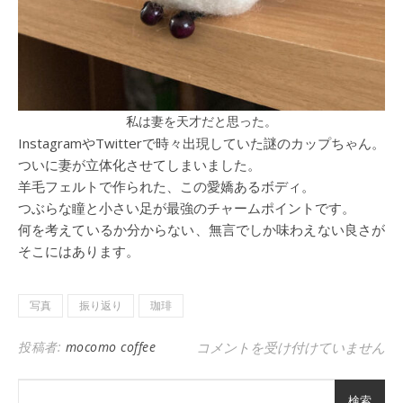
私は妻を天才だと思った。
InstagramやTwitterで時々出現していた謎のカップちゃん。
ついに妻が立体化させてしまいました。
羊毛フェルトで作られた、この愛嬌あるボディ。
つぶらな瞳と小さい足が最強のチャームポイントです。
何を考えているか分からない、無言でしか味わえない良さが
そこにはあります。
写真
振り返り
珈琲
夏も終わりが近くなった日のこと 
投稿者:
mocomo coffee
コメントを受け付けていません
検索